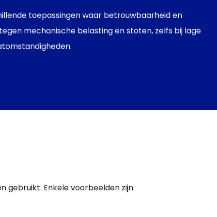
schillende toepassingen waar betrouwbaarheid en
 tegen mechanische belasting en stoten, zelfs bij lage
aatomstandigheden.
en
gebruikt
.
Enkele
voorbeelden
zijn
: