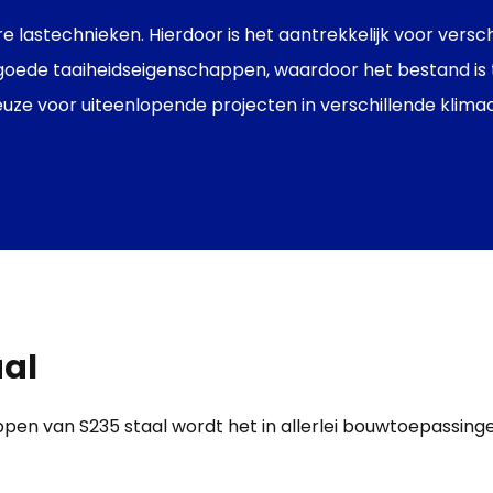
 lastechnieken. Hierdoor is het aantrekkelijk voor ver
taal goede taaiheidseigenschappen, waardoor het bestand is
euze voor uiteenlopende projecten in verschillende klim
aal
ppen
van
S235
staal
wordt
het in
allerlei
bouwtoepassing