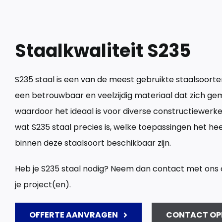
Staalkwaliteit S235
S235
staal
is
een
van de
meest
gebruikte
staalsoorte
een
betrouwbaar
en
veelzijdig
materiaal
dat
zich
gem
waardoor
het
ideaal
is
voor
diverse
constructiewerk
wat
S235
staal
precies
is,
welke
toepassingen
het
hee
binnen
deze
staalsoort
beschikbaar
zijn
.
Heb je S235 staal nodig? Neem dan contact met ons o
je project(en).
OFFERTE AANVRAGEN
CONTACT OP