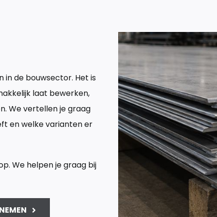
n
in de
bouwsector
. Het is
akkelijk
laat
bewerken
,
en
. We
vertellen
je
graag
ft
en
welke
varianten
er
p. We helpen je graag bij
NEMEN