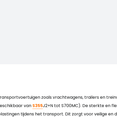
ransportvoertuigen zoals vrachtwagens, trailers en trei
 beschikbaar van
S355
J2+N tot S700MC). De sterkte en flex
stingen tijdens het transport. Dit zorgt voor veilige e