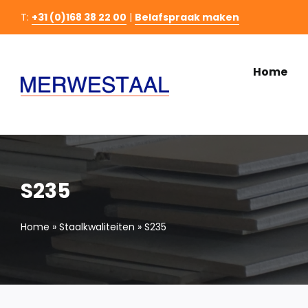
Ga
T:
+31 (0)168 38 22 00
|
Belafspraak maken
naar
inhoud
Home
S235
Home
»
Staalkwaliteiten
»
S235