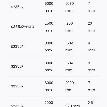
6000
2030
7
S235JR
1
mm
mm
mm
2500
1256
20
S355J2+NGG
mm
mm
mm
3000
1534
8
S235JR
mm
mm
mm
3000
1534
8
S235JR
mm
mm
mm
6000
2000
7
S235JR
1
mm
mm
mm
2000
2.5
S235JR
970 mm