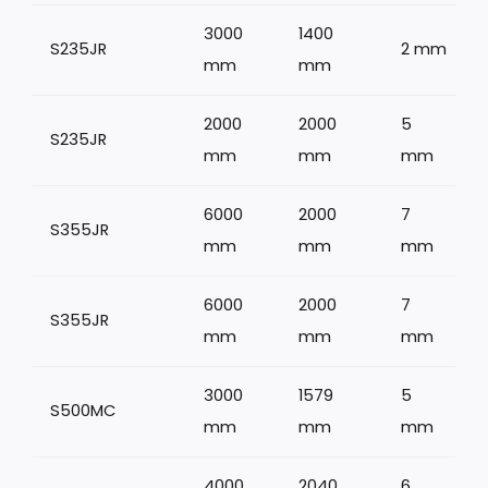
3000
1400
S235JR
2 mm
1
mm
mm
2000
2000
5
S235JR
mm
mm
mm
6000
2000
7
S355JR
mm
mm
mm
6000
2000
7
S355JR
1
mm
mm
mm
3000
1579
5
S500MC
mm
mm
mm
4000
2040
6