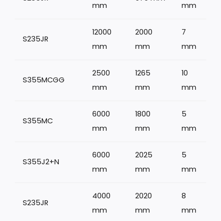
mm
mm
12000
2000
7
S235JR
1
mm
mm
mm
2500
1265
10
S355MCGG
mm
mm
mm
6000
1800
5
S355MC
1
mm
mm
mm
6000
2025
5
S355J2+N
mm
mm
mm
4000
2020
8
S235JR
mm
mm
mm