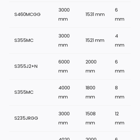
3000
6
S460MCGG
1531 mm
mm
mm
3000
4
S355MC
1521 mm
mm
mm
6000
2000
6
S355J2+N
1
mm
mm
mm
4000
1800
8
S355MC
mm
mm
mm
3000
1508
12
S235JRGG
mm
mm
mm
4020
2000
6