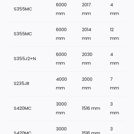
6000
2017
4
S355MC
mm
mm
mm
6000
2014
12
S355MC
mm
mm
mm
6000
2030
4
S355J2+N
mm
mm
mm
4000
2000
7
S235JR
1
mm
mm
mm
3000
3
S420MC
1516 mm
mm
mm
3000
3
S420MC
1516 mm