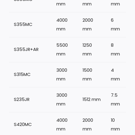
mm
mm
mm
4000
2000
6
S355MC
mm
mm
mm
5500
1250
8
S355JR+AR
1
mm
mm
mm
3000
1500
4
S315MC
mm
mm
mm
3000
7.5
S235JR
1512 mm
1
mm
mm
4000
2000
10
S420MC
mm
mm
mm