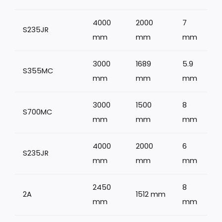
4000
2000
7
S235JR
1
mm
mm
mm
3000
1689
5.9
S355MC
mm
mm
mm
3000
1500
8
S700MC
1
mm
mm
mm
4000
2000
6
S235JR
mm
mm
mm
2450
8
2A
1512 mm
1
mm
mm