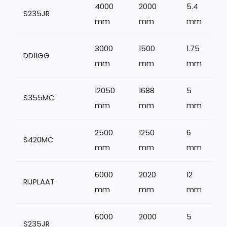
4000
2000
5.4
S235JR
mm
mm
mm
3000
1500
1.75
DD11GG
mm
mm
mm
12050
1688
5
S355MC
mm
mm
mm
2500
1250
6
S420MC
mm
mm
mm
6000
2020
12
RIJPLAAT
mm
mm
mm
6000
2000
5
S235JR