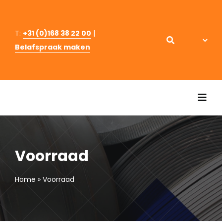
Ga
naar
T:
+31 (0)168 38 22 00
|
inhoud
Belafspraak maken
Togg
Navi
Hom
Voorraad
Staal
Home
»
Voorraad
Staal
Over 