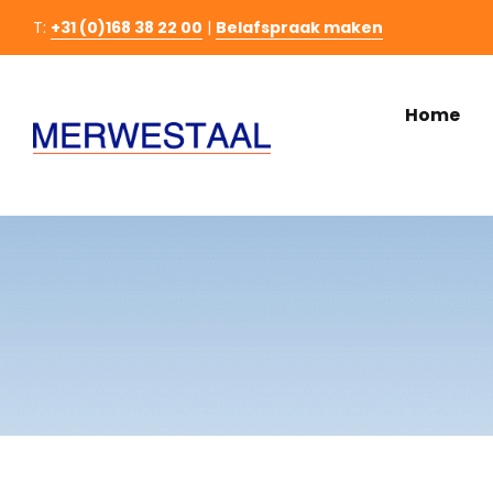
Ga
T:
+31 (0)168 38 22 00
|
Belafspraak maken
naar
inhoud
Home