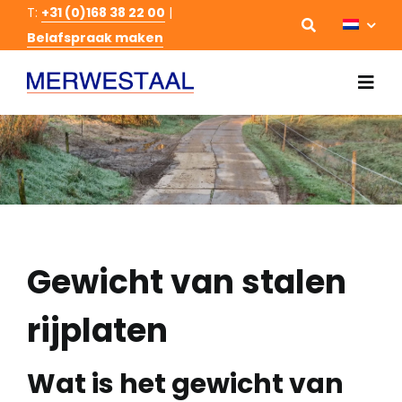
Ga
T:
+31 (0)168 38 22 00
|
Belafspraak maken
naar
inhoud
Togg
Navi
Hom
Staal
Staal
Gewicht van stalen
Over 
rijplaten
Cont
Wat is het gewicht van