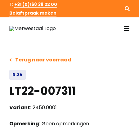
Ga
T:
+31 (0)168 38 22 00
|
Belafspraak maken
naar
inhoud
Togg
Navi
Hom
Terug naar voorraad
Staal
B.2A
Staal
LT22-007311
Over 
Variant:
2450.0001
Cont
Opmerking:
Geen opmerkingen.