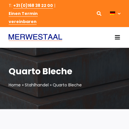
Skip
T:
+31 (0)168 38 22 00
|
to
Einen Termin
vereinbaren
content
Togg
Navi
Startseite
Quarto Bleche
Stahlhandel
Home
»
Stahlhandel
»
Quarto Bleche
Schneiden und Bearbeitung Stahl
Über uns
Kontakt