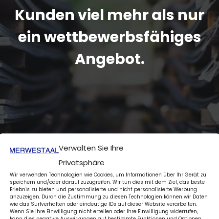
Kunden viel mehr als nur
ein wettbewerbsfähiges
Angebot.
Verwalten Sie Ihre
Privatsphäre
Wir verwenden Technologien wie Cookies, um Informationen über Ihr Gerät zu
speichern und/oder darauf zuzugreifen. Wir tun dies mit dem Ziel, das beste
Erlebnis zu bieten und personalisierte und nicht personalisierte Werbung
Ein Angebot anfordern
anzuzeigen. Durch die Zustimmung zu diesen Technologien können wir Daten
wie das Surfverhalten oder eindeutige IDs auf dieser Website verarbeiten.
Wenn Sie Ihre Einwilligung nicht erteilen oder Ihre Einwilligung widerrufen,
kann dies negative Auswirkungen auf bestimmte Funktionen und Optionen