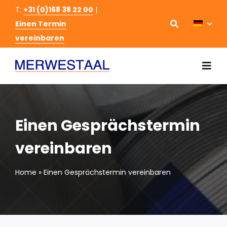
Skip
T:
+31 (0)168 38 22 00
|
to
Einen Termin
vereinbaren
content
Togg
Navi
Startseite
Einen Gesprächstermin
Stahlhandel
vereinbaren
Schneiden und Bearbeitung Stahl
Home
»
Einen Gesprächstermin vereinbaren
Über uns
Kontakt