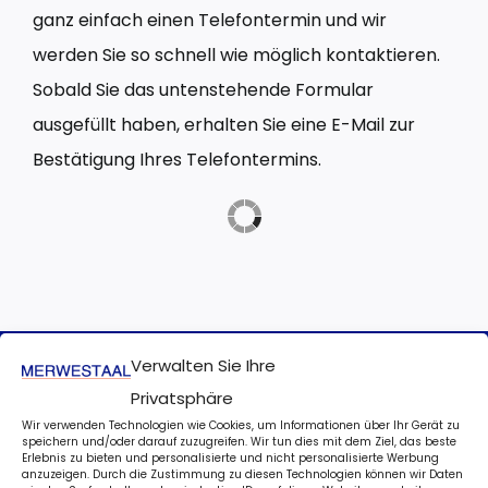
ganz einfach einen Telefontermin und wir
werden Sie so schnell wie möglich kontaktieren.
Sobald Sie das untenstehende Formular
ausgefüllt haben, erhalten Sie eine E-Mail zur
Bestätigung Ihres Telefontermins.
Verwalten Sie Ihre
Ein flexibles Familienunternehmen mit
Privatsphäre
kurzen Wegen
Wir verwenden Technologien wie Cookies, um Informationen über Ihr Gerät zu
speichern und/oder darauf zuzugreifen. Wir tun dies mit dem Ziel, das beste
Erlebnis zu bieten und personalisierte und nicht personalisierte Werbung
Über 40.000 Tonnen Stahl im eigenen Lager
anzuzeigen. Durch die Zustimmung zu diesen Technologien können wir Daten